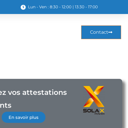
Lun - Ven : 8:30 - 12:00 | 13:30 - 17:00​
ffre
Actualités
Contact
e
z vos attestations
ants
En savoir plus