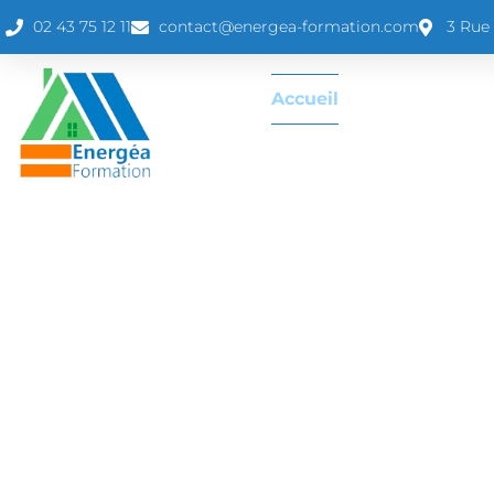
02 43 75 12 11
contact@energea-formation.com
3 Rue
Accueil
Qui Somme