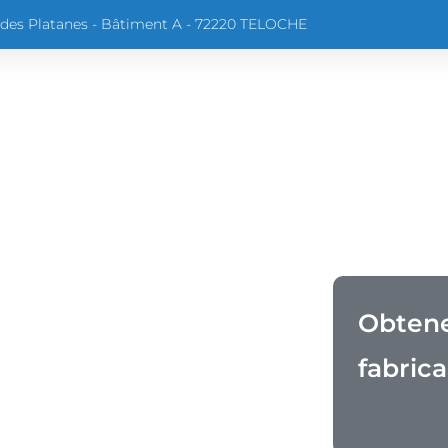
 des Platanes - Bâtiment A - 72220 TELOCHE
s-Nous ?
Catalogue De Formation
Notre O
Contact
Nos Partenaires
Prise En Charg
Obtene
fabric