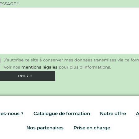
ESSAGE *
uillez laisser ce champ vide.
J’autorise ce site à conserver mes données transmises via ce formu
Voir nos
mentions légales
pour plus d'informations.
es-nous ?
Catalogue de formation
Notre offre
A
Nos partenaires
Prise en charge